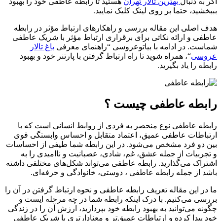
اگر به دنبال
بهترین تالار تهران
هستید تا رابطه عاطفی خود را بهبود
بببخشید، حتما بر روی لینک کلیک نمایید.
هدف اصلی این مقاله بررسی و راهکارهای ارتباط مؤثر در رابطه
عاطفی و ارائه نکاتی برای برقراری ارتباط مؤثر با شریک عاطفی
شماست. در ادامه با بیاتوعروسی “راهنمای معرفی
باغ تالار
عروسی
“، همراه شوید تا راه ارتباط گرفتن با پارتنر خود و بهبود
رابطه را یاد بگیرید.
رابطه
عاطفی چیست ؟
رابطه عاطفی نوع منحصر به فردی از روابط انسانی است که با
ارتباطات عاطفی عمیق، اعتماد متقابل و احساس وابستگی قوی
بین دو فرد مشخص می‌شود. در این رابطه شما طیفی از احساسات
و تجربیات از جمله عشق، غم، شادی، عصبانیت و ناامیدی را به
اشتراک می‌گذارید. رابطه عاطفی می‌تواند شکل‌های مختلفی داشته
باشد از جمله رابطه عاطفی ، دوستی، خانوادگی و حرفه‌ای.
ما در این مقاله تعریف رابطه عاطفی و نحوه ارتباط گرفتن در آن را
بررسی می‌کنیم. با درک اینکه رابطه شما در چه مرحله ایست و
چگونه می‌توانید به بهبود رابطه خود بپردازید، ارزش آن را در زندگی
خود پیدا کرده و ارتباطات عمیق‌تر و معنادارتری با شریک عاطفی